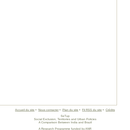
Accueil du site
•
Nous contacter
•
Plan du site
•
Fil RSS du site
•
Crédits
SeTup
Social Exclusion, Territories and Urban Policies
A Comparison Between India and Brazil
A Research Programme funded by ANR