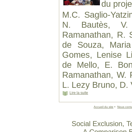
du proje
M.C. Saglio-Yatzi
N. Bautès, V.
Ramanathan, R. S
de Souza, Maria
Gomes, Lenise L
de Mello, E. Bon
Ramanathan, W. R
L. Lezy Bruno, D. V
Lire la suite
Accueil du site
•
Nous conta
Social Exclusion, T
A Comparison B