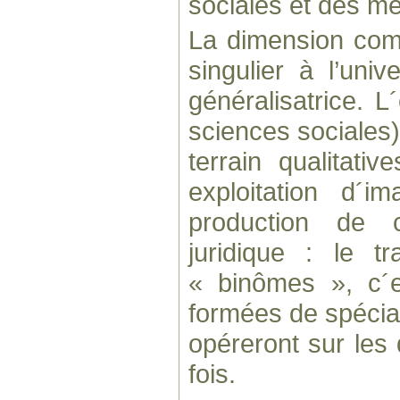
sociales et des m
La dimension com
singulier à l’uni
généralisatrice. L´
sciences sociales)
terrain qualitativ
exploitation d´ima
production de 
juridique : le t
« binômes », c´e
formées de spéciali
opéreront sur les
fois.